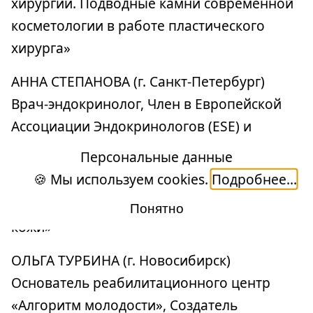
хирургии. Подводные камни современной
косметологии в работе пластического
хирурга»
АННА СТЕПАНОВА (г. Санкт-Петербург)
Врач-эндокринолог, Член в Европейской
Ассоциации Эндокринологов (ESE) и
Американской Диабетологической
Персональные данные
Ассоциации (ADA)
🍪 Мы используем cookies.
Подробнее...
Тема: «Эндокринные аспекты старения
Понятно
кожи»
ОЛЬГА ТУРБИНА (г. Новосибирск)
Основатель реабилитационного центр
«Алгоритм молодости», Создатель