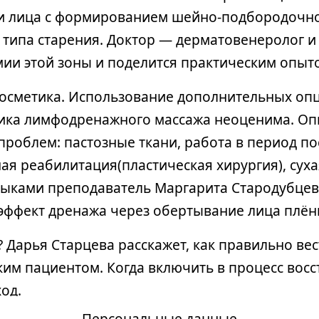
ети лица с формированием шейно-подбородочно
типа старения. Доктор — дерматовенеролог и
мии этой зоны и поделится практическим опы
Косметика. Использование дополнительных оп
ика лимфодренажного массажа неоценима. Опы
роблем: пастозные ткани, работа в период по
ая реабилитация(пластическая хирургия), суха
ыками преподаватель Маргарита Стародубцева 
 эффект дренажа через обертывание лица плён
Дарья Старцева расскажет, как правильно вест
ким пациентом. Когда включить в процесс вос
од.
Персональные данные