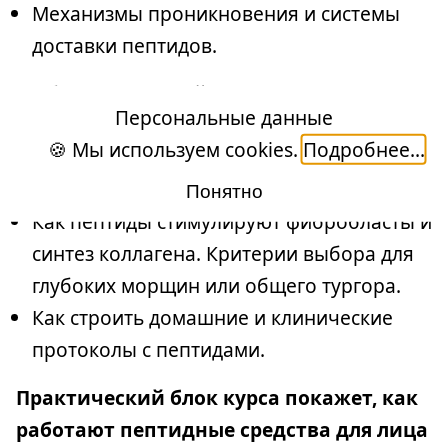
Механизмы проникновения и системы
доставки пептидов.
Обзор технологий (липосомы, наносомы,
Персональные данные
ацилирование) и их реальная
🍪 Мы используем cookies.
Подробнее...
эффективность. Как выбрать средство с
работающей доставкой.
Понятно
Как пептиды стимулируют фибробласты и
синтез коллагена. Критерии выбора для
глубоких морщин или общего тургора.
Как строить домашние и клинические
протоколы с пептидами.
Практический блок курса покажет, как
работают пептидные средства для лица