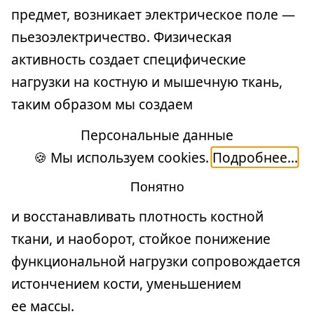
предмет, возникает электрическое поле —
пьезоэлектричество. Физическая
активность создает специфические
нагрузки на костную и мышечную ткань,
таким образом мы создаем
пьезоэлектрический заряд, занимаясь
Персональные данные
в спортзале, катаясь на велосипеде, играя
🍪 Мы используем cookies.
Подробнее...
в теннис. Заряд этот обладает
Понятно
удивительным свойством укреплять
и восстанавливать плотность костной
ткани, и наоборот, стойкое понижение
функциональной нагрузки сопровождается
истончением кости, уменьшением
ее массы.