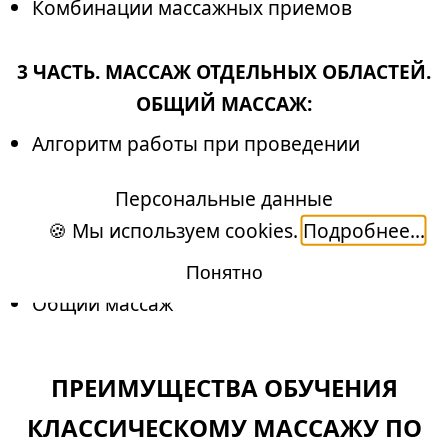
Комбинации массажных приемов
3 ЧАСТЬ. МАССАЖ ОТДЕЛЬНЫХ ОБЛАСТЕЙ.
ОБЩИЙ МАССАЖ:
Алгоритм работы при проведении
общего массажа и отдельных областей
Персональные данные
Массаж спины, таза, верхних
🍪 Мы используем cookies.
Подробнее...
конечностей, нижних конечностей,
грудной клетки.
Понятно
Общий массаж
ПРЕИМУЩЕСТВА ОБУЧЕНИЯ
КЛАССИЧЕСКОМУ МАССАЖУ ПО