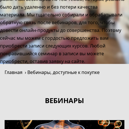
было дать удаленно и без потери качества
материала. Мы тщательно собирали и обрабатывали
обратную связь после вебинаров, для того, чтобы
довести онлайн-продукты до совершенства. Поэтому
сейчас мы можем с гордостью предложить вам
приобрести записи следующих курсов. Любой
понравившийся семинар в записи вы можете
приобрести, оставив заявку на сайте.
Главная
Вебинары, доступные к покупке
ВЕБИНАРЫ