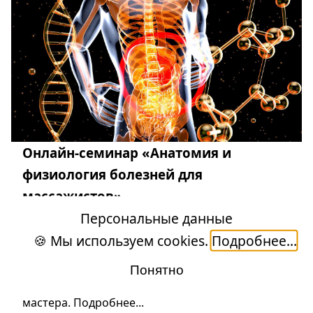
Онлайн-семинар «Анатомия и
физиология болезней для
массажистов»
Персональные данные
Изучение новых массажных и около массажных
🍪 Мы используем cookies.
Подробнее...
техник даёт ответ на вопрос «что делать?».
Однако, понимание, с чем имеешь дело и как до
Понятно
этого дошла ситуация – право осознанного
мастера.
Подробнее...