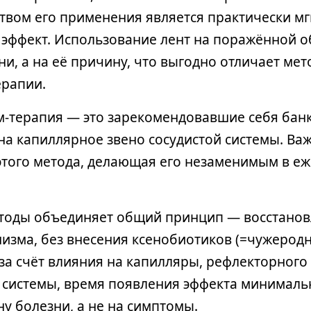
вом его применения является практически мг
эффект. Использование лент на поражённой о
и, а на её причину, что выгодно отличает ме
ерапии.
м-терапия — это зарекомендовавшие себя банк
на капиллярное звено сосудистой системы. Важ
этого метода, делающая его незаменимым в е
етоды объединяет общий принцип — восстанов
низма, без внесения ксенобиотиков (=чужеродн
 за счёт влияния на капилляры, рефлекторного
системы, время появления эффекта минимальн
у болезни, а не на симптомы.