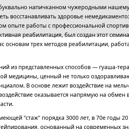
 буквально напичканном чужеродными нашему
еть восстанавливать здоровье немедикамент
ом опыте работы с профессиональной спортив
ктивная реабилитация, был создан этот семина
ас основам трех методов реабилитации, рабо
ний из представленных способов — гуаша-тер
ой медицины, ценный не только оздоравлива
нциалом. В основе лежит воздействие на мель
- воздействие оказывается напрямую на обмен 
асти.
меющей "стаж" порядка 3000 лет, в 70е годы 20
тейпирования, основанный на современных зна