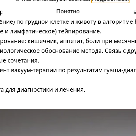
 работы гуаша — диагностические критерии и 
Понятно
ние) по грудной клетке и животу в алгоритме 
ое и лимфатическое) тейпирование.
рование: кишечник, аппетит, боли при месячн
зиологическое обоснование метода. Связь с д
ые сочетания.
ент вакуум-терапии по результатам гуаша-диаг
а для диагностики и лечения.