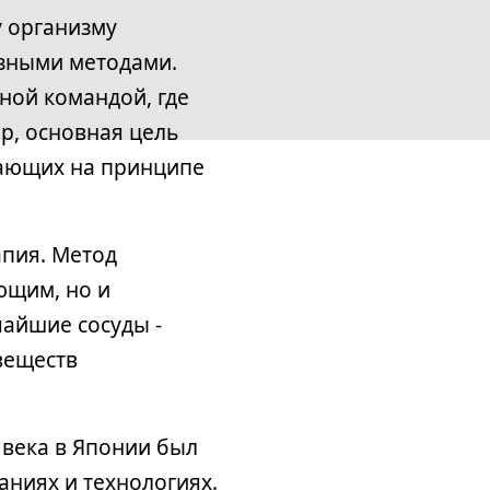
 организму
озными методами.
ной командой, где
р, основная цель
тающих на принципе
апия. Метод
ющим, но и
чайшие сосуды -
веществ
 века в Японии был
ниях и технологиях.