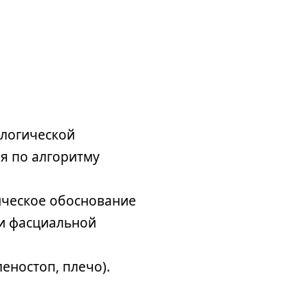
ологической
я по алгоритму
ическое обоснование
 и фасциальной
еностоп, плечо).