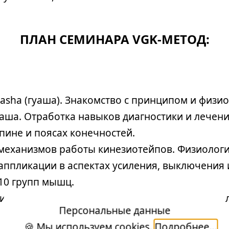
ПЛАН СЕМИНАРА VGK-МЕТОД:
asha (гуаша). Знакомство с принципом и физи
аша. Отработка навыков диагностики и лечени
спине и поясах конечностей.
 механизмов работы кинезиотейпов. Физиолог
ппликации в аспектах усиления, выключения
10 групп мышц.
ии: укрепляющие, корригирующие (колено, гол
Персональные данные
🍪 Мы используем cookies.
Подробнее...